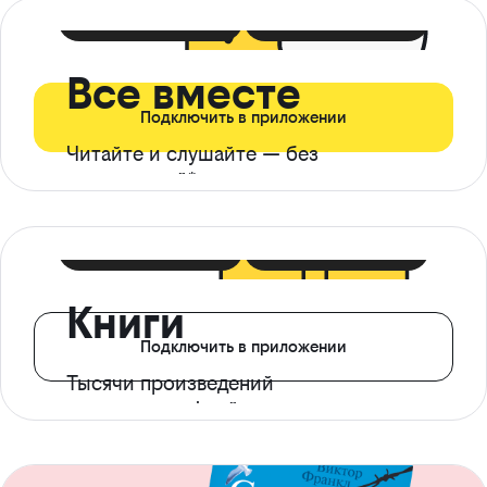
399 ₽ в мес
21 ₽ в день
Все вместе
Подключить в приложении
Читайте и слушайте — без
ограничений*
299 ₽ в мес
14 ₽ в день
Книги
Подключить в приложении
Тысячи произведений
с доступом офлайн