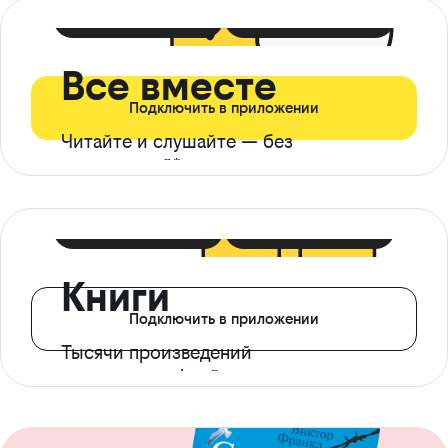
399 ₽ в мес
21 ₽ в день
Все вместе
Подключить в приложении
Читайте и слушайте — без
ограничений*
299 ₽ в мес
14 ₽ в день
Книги
Подключить в приложении
Тысячи произведений
с доступом офлайн