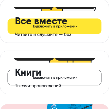
399 ₽ в мес
21 ₽ в день
Все вместе
Подключить в приложении
Читайте и слушайте — без
ограничений*
299 ₽ в мес
14 ₽ в день
Книги
Подключить в приложении
Тысячи произведений
с доступом офлайн