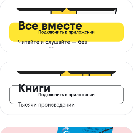
399 ₽ в мес
21 ₽ в день
Все вместе
Подключить в приложении
Читайте и слушайте — без
ограничений*
299 ₽ в мес
14 ₽ в день
Книги
Подключить в приложении
Тысячи произведений
с доступом офлайн