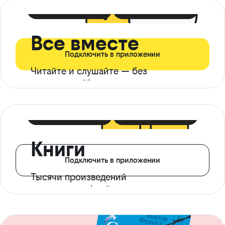
399 ₽ в мес
21 ₽ в день
Все вместе
Подключить в приложении
Читайте и слушайте — без
ограничений*
299 ₽ в мес
14 ₽ в день
Книги
Подключить в приложении
Тысячи произведений
с доступом офлайн