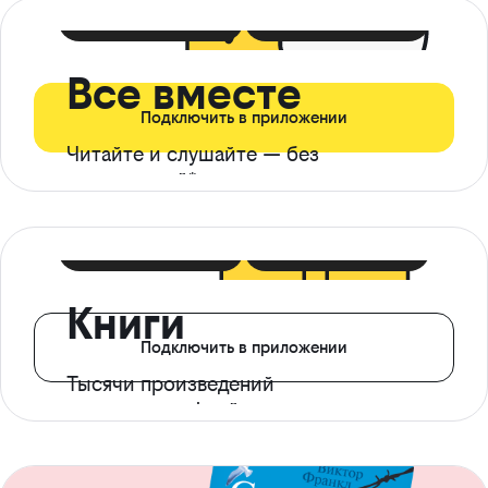
399 ₽ в мес
21 ₽ в день
Все вместе
Подключить в приложении
Читайте и слушайте — без
ограничений*
299 ₽ в мес
14 ₽ в день
Книги
Подключить в приложении
Тысячи произведений
с доступом офлайн