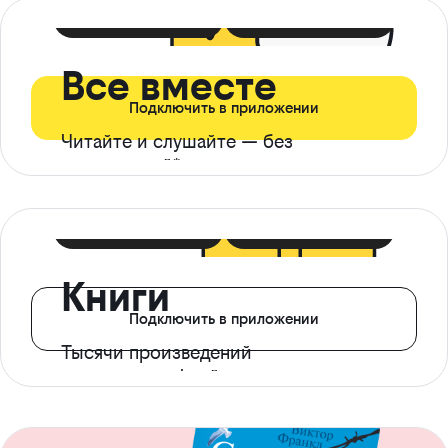
399 ₽ в мес
21 ₽ в день
Все вместе
Подключить в приложении
Читайте и слушайте — без
ограничений*
299 ₽ в мес
14 ₽ в день
Книги
Подключить в приложении
Тысячи произведений
с доступом офлайн