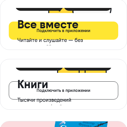
399 ₽ в мес
21 ₽ в день
Все вместе
Подключить в приложении
Читайте и слушайте — без
ограничений*
299 ₽ в мес
14 ₽ в день
Книги
Подключить в приложении
Тысячи произведений
с доступом офлайн