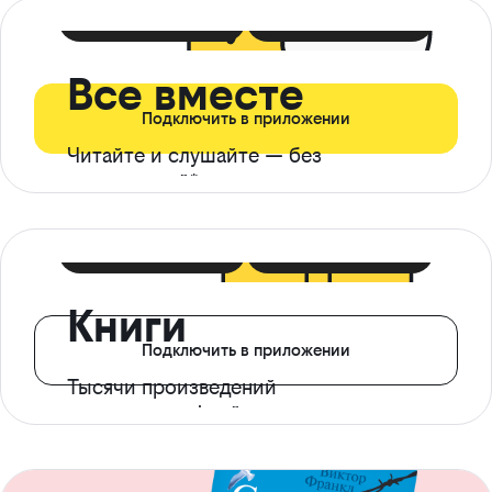
399 ₽ в мес
21 ₽ в день
Все вместе
Подключить в приложении
Читайте и слушайте — без
ограничений*
299 ₽ в мес
14 ₽ в день
Книги
Подключить в приложении
Тысячи произведений
с доступом офлайн