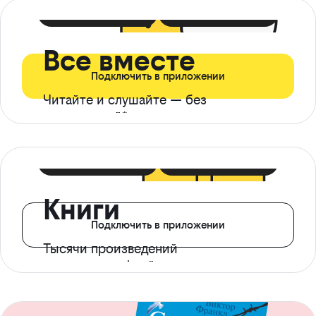
399 ₽ в мес
21 ₽ в день
Все вместе
Подключить в приложении
Читайте и слушайте — без
ограничений*
299 ₽ в мес
14 ₽ в день
Книги
Подключить в приложении
Тысячи произведений
с доступом офлайн