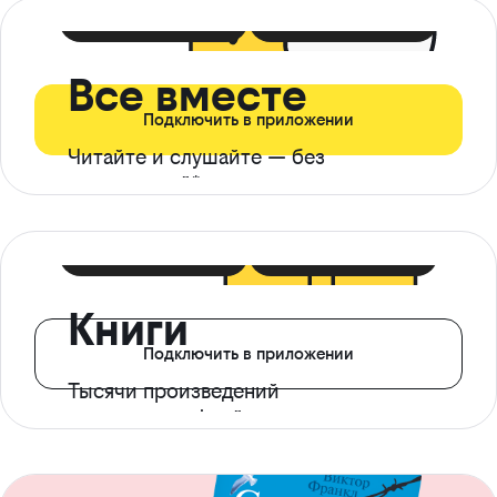
399 ₽ в мес
21 ₽ в день
Все вместе
Подключить в приложении
Читайте и слушайте — без
ограничений*
299 ₽ в мес
14 ₽ в день
Книги
Подключить в приложении
Тысячи произведений
с доступом офлайн