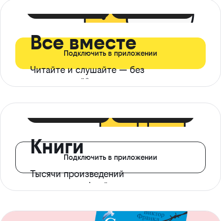
399 ₽ в мес
21 ₽ в день
Все вместе
Подключить в приложении
Читайте и слушайте — без
ограничений*
299 ₽ в мес
14 ₽ в день
Книги
Подключить в приложении
Тысячи произведений
с доступом офлайн