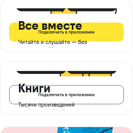
399 ₽ в мес
21 ₽ в день
Все вместе
Подключить в приложении
Читайте и слушайте — без
ограничений*
299 ₽ в мес
14 ₽ в день
Книги
Подключить в приложении
Тысячи произведений
с доступом офлайн