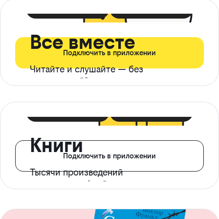
399 ₽ в мес
21 ₽ в день
Все вместе
Подключить в приложении
Читайте и слушайте — без
ограничений*
299 ₽ в мес
14 ₽ в день
Книги
Подключить в приложении
Тысячи произведений
с доступом офлайн