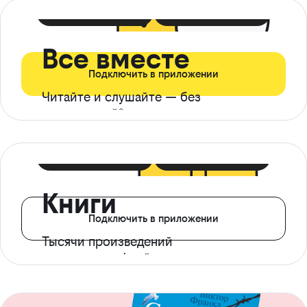
399 ₽ в мес
21 ₽ в день
Все вместе
Подключить в приложении
Читайте и слушайте — без
ограничений*
299 ₽ в мес
14 ₽ в день
Книги
Подключить в приложении
Тысячи произведений
с доступом офлайн