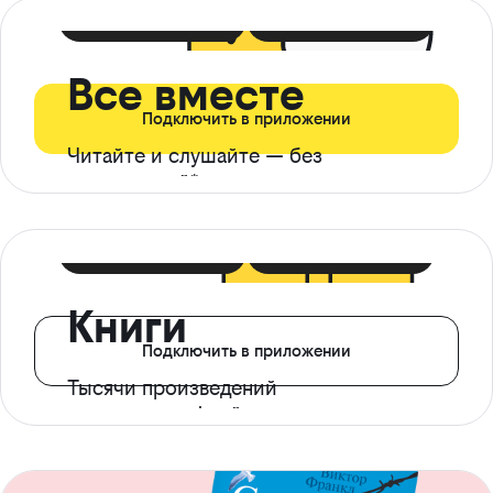
399 ₽ в мес
21 ₽ в день
Все вместе
Подключить в приложении
Читайте и слушайте — без
ограничений*
299 ₽ в мес
14 ₽ в день
Книги
Подключить в приложении
Тысячи произведений
с доступом офлайн