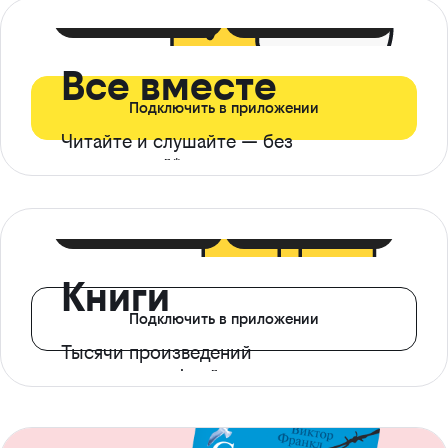
399 ₽ в мес
21 ₽ в день
Все вместе
Подключить в приложении
Читайте и слушайте — без
ограничений*
299 ₽ в мес
14 ₽ в день
Книги
Подключить в приложении
Тысячи произведений
с доступом офлайн