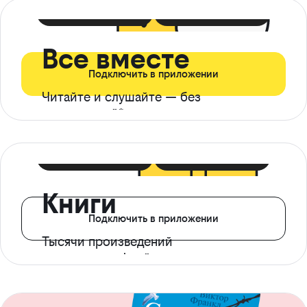
399 ₽ в мес
21 ₽ в день
Все вместе
Подключить в приложении
Читайте и слушайте — без
ограничений*
299 ₽ в мес
14 ₽ в день
Книги
Подключить в приложении
Тысячи произведений
с доступом офлайн