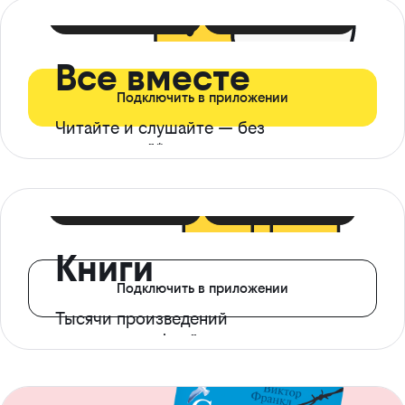
399 ₽ в мес
21 ₽ в день
Все вместе
Подключить в приложении
Читайте и слушайте — без
ограничений*
299 ₽ в мес
14 ₽ в день
Книги
Подключить в приложении
Тысячи произведений
с доступом офлайн