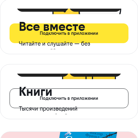
399 ₽ в мес
21 ₽ в день
Все вместе
Подключить в приложении
Читайте и слушайте — без
ограничений*
299 ₽ в мес
14 ₽ в день
Книги
Подключить в приложении
Тысячи произведений
с доступом офлайн