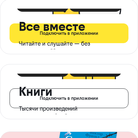
399 ₽ в мес
21 ₽ в день
Все вместе
Подключить в приложении
Читайте и слушайте — без
ограничений*
299 ₽ в мес
14 ₽ в день
Книги
Подключить в приложении
Тысячи произведений
с доступом офлайн