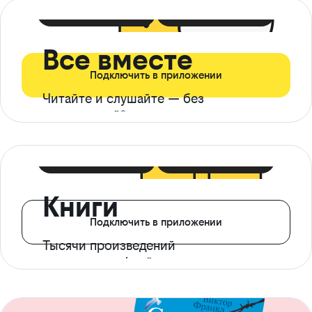
399 ₽ в мес
21 ₽ в день
Все вместе
Подключить в приложении
Читайте и слушайте — без
ограничений*
299 ₽ в мес
14 ₽ в день
Книги
Подключить в приложении
Тысячи произведений
с доступом офлайн