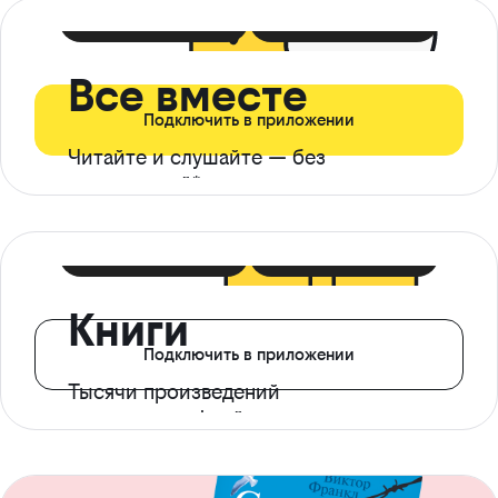
399 ₽ в мес
21 ₽ в день
Все вместе
Подключить в приложении
Читайте и слушайте — без
ограничений*
299 ₽ в мес
14 ₽ в день
Книги
Подключить в приложении
Тысячи произведений
с доступом офлайн