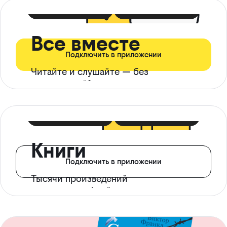
399 ₽ в мес
21 ₽ в день
Все вместе
Подключить в приложении
Читайте и слушайте — без
ограничений*
299 ₽ в мес
14 ₽ в день
Книги
Подключить в приложении
Тысячи произведений
с доступом офлайн