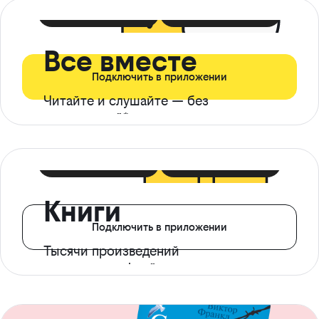
399 ₽ в мес
21 ₽ в день
Все вместе
Подключить в приложении
Читайте и слушайте — без
ограничений*
299 ₽ в мес
14 ₽ в день
Книги
Подключить в приложении
Тысячи произведений
с доступом офлайн