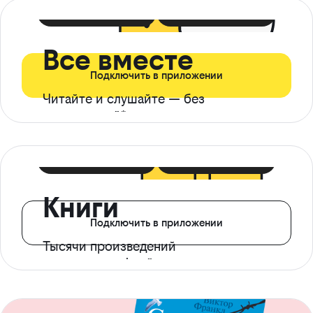
399 ₽ в мес
21 ₽ в день
Все вместе
Подключить в приложении
Читайте и слушайте — без
ограничений*
299 ₽ в мес
14 ₽ в день
Книги
Подключить в приложении
Тысячи произведений
с доступом офлайн