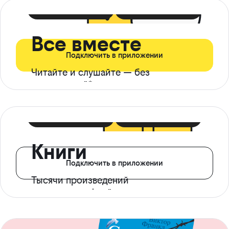
399 ₽ в мес
21 ₽ в день
Все вместе
Подключить в приложении
Читайте и слушайте — без
ограничений*
299 ₽ в мес
14 ₽ в день
Книги
Подключить в приложении
Тысячи произведений
с доступом офлайн