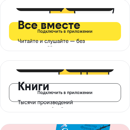
399 ₽ в мес
21 ₽ в день
Все вместе
Подключить в приложении
Читайте и слушайте — без
ограничений*
299 ₽ в мес
14 ₽ в день
Книги
Подключить в приложении
Тысячи произведений
с доступом офлайн