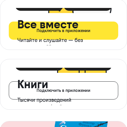
399 ₽ в мес
21 ₽ в день
Все вместе
Подключить в приложении
Читайте и слушайте — без
ограничений*
299 ₽ в мес
14 ₽ в день
Книги
Подключить в приложении
Тысячи произведений
с доступом офлайн