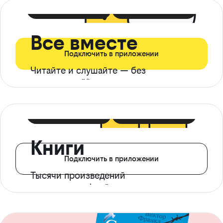
399 ₽ в мес
21 ₽ в день
Все вместе
Подключить в приложении
Читайте и слушайте — без
ограничений*
299 ₽ в мес
14 ₽ в день
Книги
Подключить в приложении
Тысячи произведений
с доступом офлайн