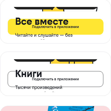
399 ₽ в мес
21 ₽ в день
Все вместе
Подключить в приложении
Читайте и слушайте — без
ограничений*
299 ₽ в мес
14 ₽ в день
Книги
Подключить в приложении
Тысячи произведений
с доступом офлайн