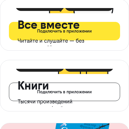
399 ₽ в мес
21 ₽ в день
Все вместе
Подключить в приложении
Читайте и слушайте — без
ограничений*
299 ₽ в мес
14 ₽ в день
Книги
Подключить в приложении
Тысячи произведений
с доступом офлайн