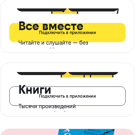
399 ₽ в мес
21 ₽ в день
Все вместе
Подключить в приложении
Читайте и слушайте — без
ограничений*
299 ₽ в мес
14 ₽ в день
Книги
Подключить в приложении
Тысячи произведений
с доступом офлайн