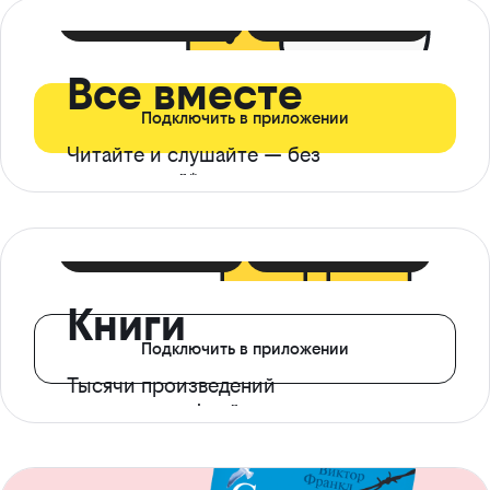
399 ₽ в мес
21 ₽ в день
Все вместе
Подключить в приложении
Читайте и слушайте — без
ограничений*
299 ₽ в мес
14 ₽ в день
Книги
Подключить в приложении
Тысячи произведений
с доступом офлайн