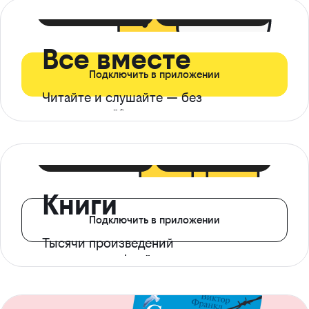
399 ₽ в мес
21 ₽ в день
Все вместе
Подключить в приложении
Читайте и слушайте — без
ограничений*
299 ₽ в мес
14 ₽ в день
Книги
Подключить в приложении
Тысячи произведений
с доступом офлайн