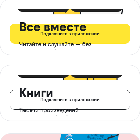
399 ₽ в мес
21 ₽ в день
Все вместе
Подключить в приложении
Читайте и слушайте — без
ограничений*
299 ₽ в мес
14 ₽ в день
Книги
Подключить в приложении
Тысячи произведений
с доступом офлайн