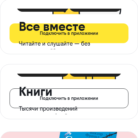
399 ₽ в мес
21 ₽ в день
Все вместе
Подключить в приложении
Читайте и слушайте — без
ограничений*
299 ₽ в мес
14 ₽ в день
Книги
Подключить в приложении
Тысячи произведений
с доступом офлайн