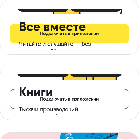
399 ₽ в мес
21 ₽ в день
Все вместе
Подключить в приложении
Читайте и слушайте — без
ограничений*
299 ₽ в мес
14 ₽ в день
Книги
Подключить в приложении
Тысячи произведений
с доступом офлайн