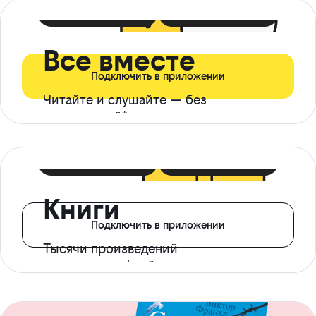
399 ₽ в мес
21 ₽ в день
Все вместе
Подключить в приложении
Читайте и слушайте — без
ограничений*
299 ₽ в мес
14 ₽ в день
Книги
Подключить в приложении
Тысячи произведений
с доступом офлайн