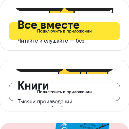
399 ₽ в мес
21 ₽ в день
Все вместе
Подключить в приложении
Читайте и слушайте — без
ограничений*
299 ₽ в мес
14 ₽ в день
Книги
Подключить в приложении
Тысячи произведений
с доступом офлайн