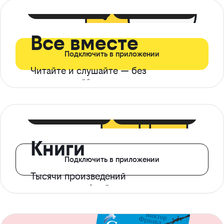
399 ₽ в мес
21 ₽ в день
Все вместе
Подключить в приложении
Читайте и слушайте — без
ограничений*
299 ₽ в мес
14 ₽ в день
Книги
Подключить в приложении
Тысячи произведений
с доступом офлайн