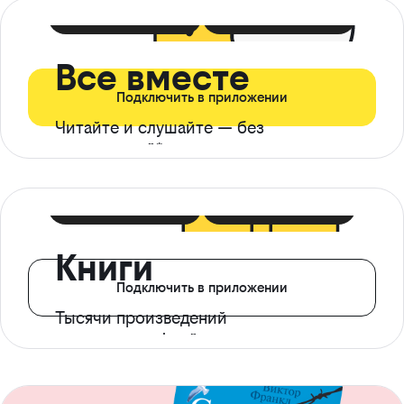
399 ₽ в мес
21 ₽ в день
Все вместе
Подключить в приложении
Читайте и слушайте — без
ограничений*
299 ₽ в мес
14 ₽ в день
Книги
Подключить в приложении
Тысячи произведений
с доступом офлайн