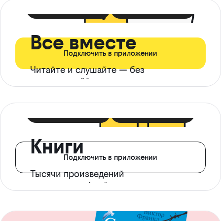
399 ₽ в мес
21 ₽ в день
Все вместе
Подключить в приложении
Читайте и слушайте — без
ограничений*
299 ₽ в мес
14 ₽ в день
Книги
Подключить в приложении
Тысячи произведений
с доступом офлайн