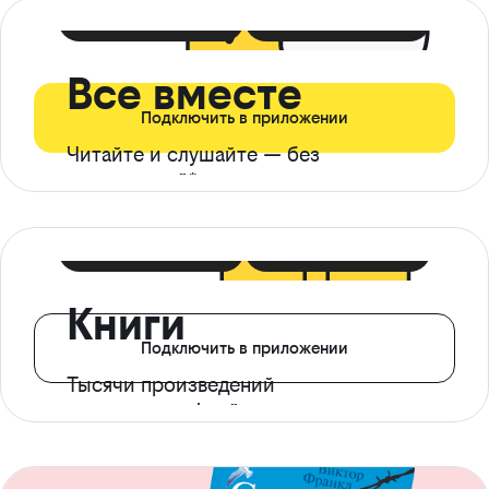
399 ₽ в мес
21 ₽ в день
Все вместе
Подключить в приложении
Читайте и слушайте — без
ограничений*
299 ₽ в мес
14 ₽ в день
Книги
Подключить в приложении
Тысячи произведений
с доступом офлайн