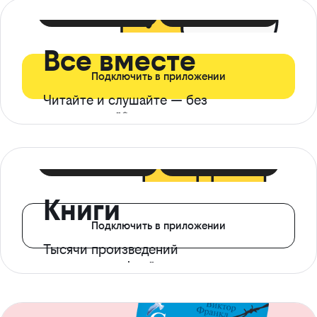
399 ₽ в мес
21 ₽ в день
Все вместе
Подключить в приложении
Читайте и слушайте — без
ограничений*
299 ₽ в мес
14 ₽ в день
Книги
Подключить в приложении
Тысячи произведений
с доступом офлайн