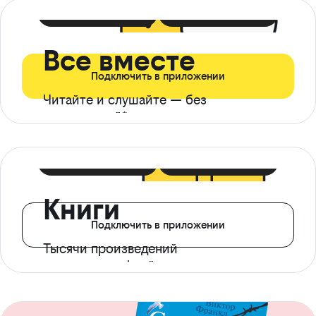
399 ₽ в мес
21 ₽ в день
Все вместе
Подключить в приложении
Читайте и слушайте — без
ограничений*
299 ₽ в мес
14 ₽ в день
Книги
Подключить в приложении
Тысячи произведений
с доступом офлайн