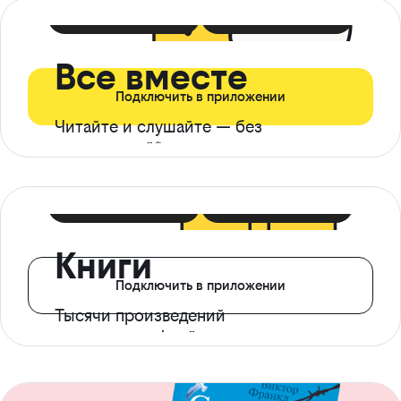
399 ₽ в мес
21 ₽ в день
Все вместе
Подключить в приложении
Читайте и слушайте — без
ограничений*
299 ₽ в мес
14 ₽ в день
Книги
Подключить в приложении
Тысячи произведений
с доступом офлайн