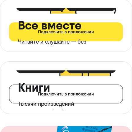
399 ₽ в мес
21 ₽ в день
Все вместе
Подключить в приложении
Читайте и слушайте — без
ограничений*
299 ₽ в мес
14 ₽ в день
Книги
Подключить в приложении
Тысячи произведений
с доступом офлайн