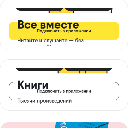
399 ₽ в мес
21 ₽ в день
Все вместе
Подключить в приложении
Читайте и слушайте — без
ограничений*
299 ₽ в мес
14 ₽ в день
Книги
Подключить в приложении
Тысячи произведений
с доступом офлайн