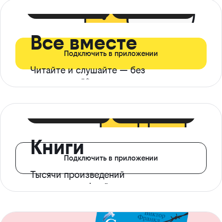
399 ₽ в мес
21 ₽ в день
Все вместе
Подключить в приложении
Читайте и слушайте — без
ограничений*
299 ₽ в мес
14 ₽ в день
Книги
Подключить в приложении
Тысячи произведений
с доступом офлайн